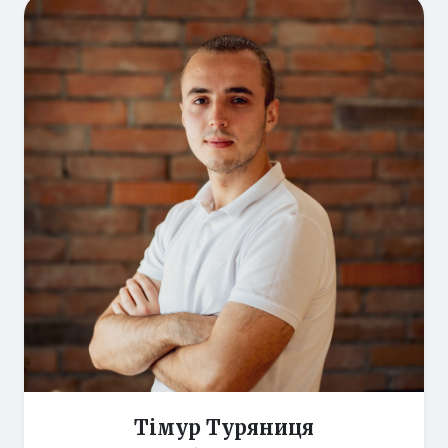
Тімур Туряниця