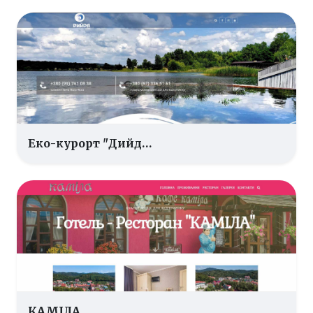
Еко-курорт "Дийда"
КАМІЛА